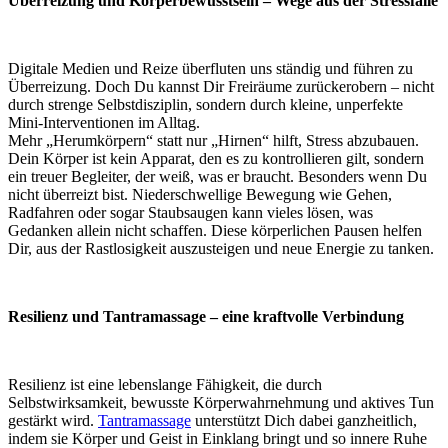
Überreizung und Körperbewusstsein – Wege aus der Stressfalle
Digitale Medien und Reize überfluten uns ständig und führen zu
Überreizung. Doch Du kannst Dir Freiräume zurückerobern – nicht
durch strenge Selbstdisziplin, sondern durch kleine, unperfekte
Mini-Interventionen im Alltag.
Mehr „Herumkörpern“ statt nur „Hirnen“ hilft, Stress abzubauen.
Dein Körper ist kein Apparat, den es zu kontrollieren gilt, sondern
ein treuer Begleiter, der weiß, was er braucht. Besonders wenn Du
nicht überreizt bist. Niederschwellige Bewegung wie Gehen,
Radfahren oder sogar Staubsaugen kann vieles lösen, was
Gedanken allein nicht schaffen. Diese körperlichen Pausen helfen
Dir, aus der Rastlosigkeit auszusteigen und neue Energie zu tanken.
Resilienz und Tantramassage – eine kraftvolle Verbindung
Resilienz ist eine lebenslange Fähigkeit, die durch
Selbstwirksamkeit, bewusste Körperwahrnehmung und aktives Tun
gestärkt wird.
Tantramassage
unterstützt Dich dabei ganzheitlich,
indem sie Körper und Geist in Einklang bringt und so innere Ruhe