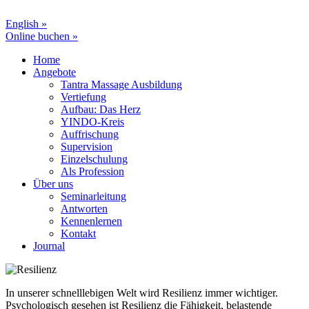
English »
Online buchen »
Home
Angebote
Tantra Massage Ausbildung
Vertiefung
Aufbau: Das Herz
YINDO-Kreis
Auffrischung
Supervision
Einzelschulung
Als Profession
Über uns
Seminarleitung
Antworten
Kennenlernen
Kontakt
Journal
In unserer schnelllebigen Welt wird Resilienz immer wichtiger.
Psychologisch gesehen ist Resilienz die Fähigkeit, belastende