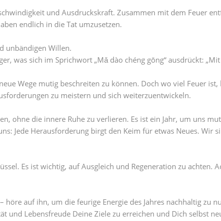
 Geschwindigkeit und Ausdruckskraft. Zusammen mit dem Feuer en
haben endlich in die Tat umzusetzen.
 unbändigen Willen.
nger, was sich im Sprichwort „Mǎ dào chéng gōng“ ausdrückt: „Mit d
neue Wege mutig beschreiten zu können. Doch wo viel Feuer ist,
rausforderungen zu meistern und sich weiterzuentwickeln.
 ohne die innere Ruhe zu verlieren. Es ist ein Jahr, um uns mut
 uns: Jede Herausforderung birgt den Keim für etwas Neues. Wir s
lüssel. Es ist wichtig, auf Ausgleich und Regeneration zu achten. 
 höre auf ihn, um die feurige Energie des Jahres nachhaltig zu n
tät und Lebensfreude Deine Ziele zu erreichen und Dich selbst ne