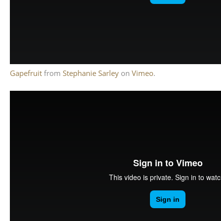
Gapefruit
from
Stephanie Sarley
on
Vimeo
.