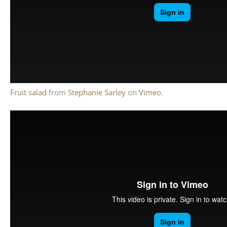
Fruit salad
from
Stephanie Sarley
on
Vimeo
.