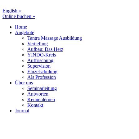
English »
Online buchen »
Home
Angebote
Tantra Massage Ausbildung
Vertiefung
Aufbau: Das Herz
YINDO-Kreis
Auffrischung
Supervision
Einzelschulung
Als Profession
Über uns
Seminarleitung
Antworten
Kennenlernen
Kontakt
Journal