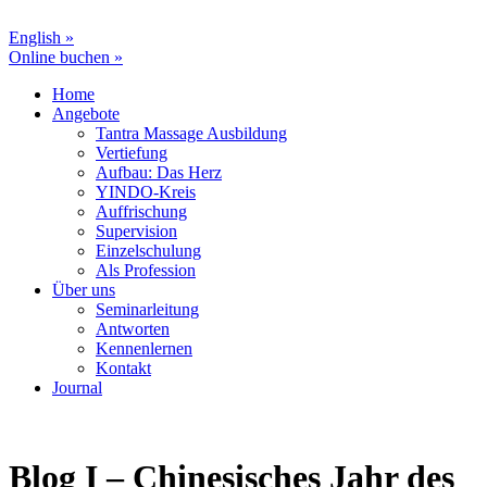
English »
Online buchen »
Home
Angebote
Tantra Massage Ausbildung
Vertiefung
Aufbau: Das Herz
YINDO-Kreis
Auffrischung
Supervision
Einzelschulung
Als Profession
Über uns
Seminarleitung
Antworten
Kennenlernen
Kontakt
Journal
Blog I – Chinesisches Jahr des